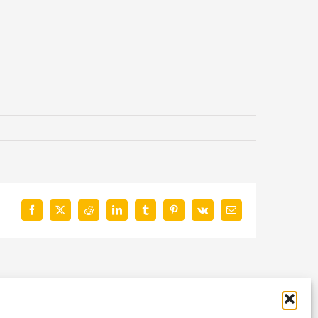
Facebook
X
Reddit
LinkedIn
Tumblr
Pinterest
Vk
E-
Mail