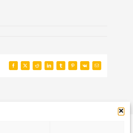
Facebook
X
Reddit
LinkedIn
Tumblr
Pinterest
Vk
E-
Mail