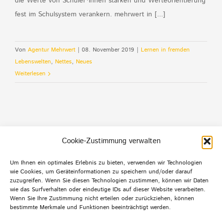
die Werte von Schüler*innen stärken und Werteorientierung
fest im Schulsystem verankern. mehrwert in [...]
Von
Agentur Mehrwert
|
08. November 2019
|
Lernen in fremden
Lebenswelten
,
Nettes
,
Neues
Weiterlesen
Cookie-Zustimmung verwalten
Um Ihnen ein optimales Erlebnis zu bieten, verwenden wir Technologien
wie Cookies, um Geräteinformationen zu speichern und/oder darauf
Default Footer Text
zuzugreifen. Wenn Sie diesen Technologien zustimmen, können wir Daten
wie das Surfverhalten oder eindeutige IDs auf dieser Website verarbeiten.
Wenn Sie Ihre Zustimmung nicht erteilen oder zurückziehen, können
bestimmte Merkmale und Funktionen beeinträchtigt werden.
© Copyright 2012 -
2026 | Agentur mehrwert | Alle