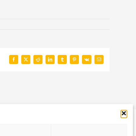
Facebook
X
Reddit
LinkedIn
Tumblr
Pinterest
Vk
E-
Mail