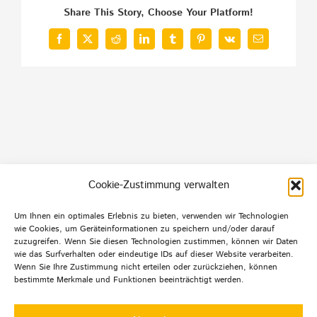
Share This Story, Choose Your Platform!
Facebook
X
Reddit
LinkedIn
Tumblr
Pinterest
Vk
E-
Mail
Cookie-Zustimmung verwalten
Um Ihnen ein optimales Erlebnis zu bieten, verwenden wir Technologien
Default Footer Text
wie Cookies, um Geräteinformationen zu speichern und/oder darauf
zuzugreifen. Wenn Sie diesen Technologien zustimmen, können wir Daten
wie das Surfverhalten oder eindeutige IDs auf dieser Website verarbeiten.
Wenn Sie Ihre Zustimmung nicht erteilen oder zurückziehen, können
bestimmte Merkmale und Funktionen beeinträchtigt werden.
© Copyright 2012 -
2026 | Agentur mehrwert | Alle