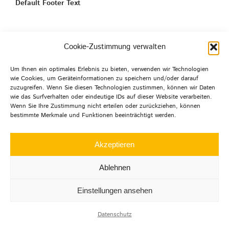
Default Footer Text
Cookie-Zustimmung verwalten
© Copyright 2012 -
2026 | Agentur mehrwert | Alle
Rechte
Um Ihnen ein optimales Erlebnis zu bieten, verwenden wir Technologien
wie Cookies, um Geräteinformationen zu speichern und/oder darauf
vorbehalten |
Datenschutz
|
Impressum
|
zuzugreifen. Wenn Sie diesen Technologien zustimmen, können wir Daten
wie das Surfverhalten oder eindeutige IDs auf dieser Website verarbeiten.
Wenn Sie Ihre Zustimmung nicht erteilen oder zurückziehen, können
bestimmte Merkmale und Funktionen beeinträchtigt werden.
LinkedIn
Instagram
Facebook
Akzeptieren
Ablehnen
Einstellungen ansehen
Datenschutz