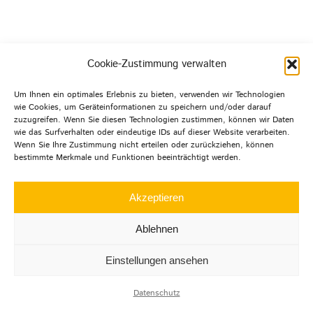
© Copyright 2012 -
2026 | Agentur mehrwert | Alle
Cookie-Zustimmung verwalten
Rechte
vorbehalten |
Datenschutz
|
Impressum
|
Um Ihnen ein optimales Erlebnis zu bieten, verwenden wir Technologien
wie Cookies, um Geräteinformationen zu speichern und/oder darauf
zuzugreifen. Wenn Sie diesen Technologien zustimmen, können wir Daten
wie das Surfverhalten oder eindeutige IDs auf dieser Website verarbeiten.
Wenn Sie Ihre Zustimmung nicht erteilen oder zurückziehen, können
bestimmte Merkmale und Funktionen beeinträchtigt werden.
LinkedIn
Instagram
Facebook
Akzeptieren
Ablehnen
Einstellungen ansehen
Datenschutz