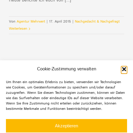
Heute berichte ich euch von [...]
Von
Agentur Mehrwert
|
17. April 2015
|
Nachgedacht & Nachgefragt
Weiterlesen
Cookie-Zustimmung verwalten
Um Ihnen ein optimales Erlebnis zu bieten, verwenden wir Technologien
wie Cookies, um Geräteinformationen zu speichern und/oder darauf
Default Footer Text
zuzugreifen. Wenn Sie diesen Technologien zustimmen, können wir Daten
wie das Surfverhalten oder eindeutige IDs auf dieser Website verarbeiten.
Wenn Sie Ihre Zustimmung nicht erteilen oder zurückziehen, können
bestimmte Merkmale und Funktionen beeinträchtigt werden.
© Copyright 2012 -
2026 | Agentur mehrwert | Alle
Rechte
Akzeptieren