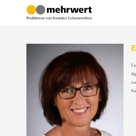
Zum
Inhalt
springen
E
Fa
Ag
na
Ra
Eschbach
t
Neues