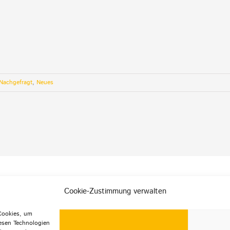
Nachgefragt
,
Neues
Cookie-Zustimmung verwalten
e Rechte vorbehalten |
Datenschutz
|
Impressum
|
 Cookies, um
esen Technologien