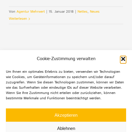
Von
Agentur Mehrwert
|
15. Januar 2018
|
Nettes
,
Neues
Weiterlesen
Cookie-Zustimmung verwalten
Um Ihnen ein optimales Erlebnis zu bieten, verwenden wir Technologien
wie Cookies, um Geräteinformationen zu speichern und/oder darauf
Default Footer Text
zuzugreifen. Wenn Sie diesen Technologien zustimmen, können wir Daten
wie das Surfverhalten oder eindeutige IDs auf dieser Website verarbeiten.
Wenn Sie Ihre Zustimmung nicht erteilen oder zurückziehen, können
bestimmte Merkmale und Funktionen beeinträchtigt werden.
© Copyright 2012 -
2026 | Agentur mehrwert | Alle
Rechte
Akzeptieren
vorbehalten |
Datenschutz
|
Impressum
|
Ablehnen