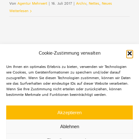
Von
Agentur Mehrwert
|
16. Juli 2017
|
Archiv
,
Nettes
,
Neues
Weiterlesen
Cookie-Zustimmung verwalten
Um Ihnen ein optimales Erlebnis zu bieten, verwenden wir Technologien
wie Cookies, um Geräteinformationen zu speichern und/oder darauf
Default Footer Text
zuzugreifen. Wenn Sie diesen Technologien zustimmen, können wir Daten
wie das Surfverhalten oder eindeutige IDs auf dieser Website verarbeiten.
Wenn Sie Ihre Zustimmung nicht erteilen oder zurückziehen, können
bestimmte Merkmale und Funktionen beeinträchtigt werden.
© Copyright 2012 -
2026 | Agentur mehrwert | Alle
Rechte
Akzeptieren
vorbehalten |
Datenschutz
|
Impressum
|
Ablehnen