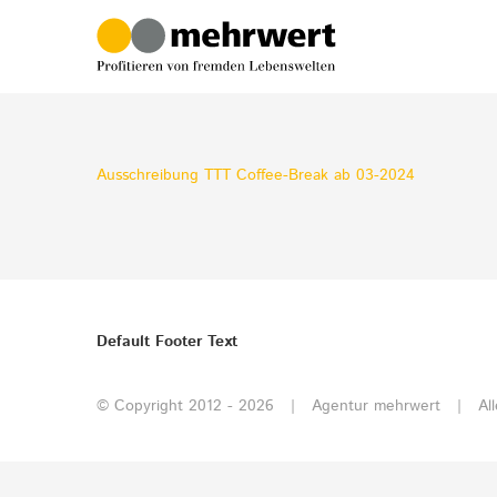
Zum
Inhalt
springen
Ausschreibung TTT Coffee-Break ab 03-2024
Default Footer Text
© Copyright 2012 -
2026 | Agentur mehrwert | All