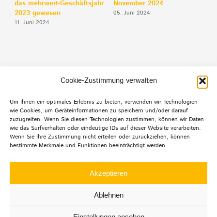
das mehrwert-Geschäftsjahr
November 2024
S
2023 gewesen
2
05. Juni 2024
f
11. Juni 2024
F
2
Cookie-Zustimmung verwalten
Um Ihnen ein optimales Erlebnis zu bieten, verwenden wir Technologien
Default Footer Text
wie Cookies, um Geräteinformationen zu speichern und/oder darauf
zuzugreifen. Wenn Sie diesen Technologien zustimmen, können wir Daten
wie das Surfverhalten oder eindeutige IDs auf dieser Website verarbeiten.
Wenn Sie Ihre Zustimmung nicht erteilen oder zurückziehen, können
bestimmte Merkmale und Funktionen beeinträchtigt werden.
© Copyright 2012 -
2026 | Agentur mehrwert | Alle
Rechte
Akzeptieren
vorbehalten |
Datenschutz
|
Impressum
|
Ablehnen
Einstellungen ansehen