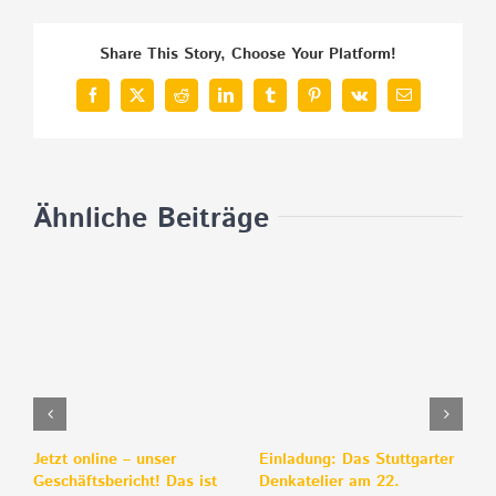
Share This Story, Choose Your Platform!
Facebook
X
Reddit
LinkedIn
Tumblr
Pinterest
Vk
E-
Mail
Ähnliche Beiträge
Jetzt online – unser
Einladung: Das Stuttgarter
J
Geschäftsbericht! Das ist
Denkatelier am 22.
n