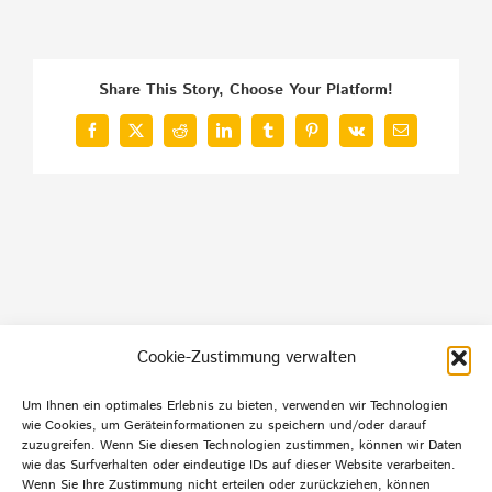
Share This Story, Choose Your Platform!
Facebook
X
Reddit
LinkedIn
Tumblr
Pinterest
Vk
E-
Mail
Cookie-Zustimmung verwalten
Um Ihnen ein optimales Erlebnis zu bieten, verwenden wir Technologien
Default Footer Text
wie Cookies, um Geräteinformationen zu speichern und/oder darauf
zuzugreifen. Wenn Sie diesen Technologien zustimmen, können wir Daten
wie das Surfverhalten oder eindeutige IDs auf dieser Website verarbeiten.
Wenn Sie Ihre Zustimmung nicht erteilen oder zurückziehen, können