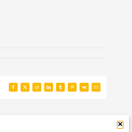
Facebook
X
Reddit
LinkedIn
Tumblr
Pinterest
Vk
E-
Mail