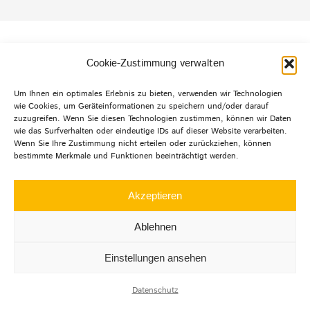
Default Footer Text
Cookie-Zustimmung verwalten
Um Ihnen ein optimales Erlebnis zu bieten, verwenden wir Technologien
wie Cookies, um Geräteinformationen zu speichern und/oder darauf
zuzugreifen. Wenn Sie diesen Technologien zustimmen, können wir Daten
© Copyright 2012 -
2026 | Agentur mehrwert | Alle
wie das Surfverhalten oder eindeutige IDs auf dieser Website verarbeiten.
Wenn Sie Ihre Zustimmung nicht erteilen oder zurückziehen, können
Rechte
bestimmte Merkmale und Funktionen beeinträchtigt werden.
vorbehalten |
Datenschutz
|
Impressum
|
Akzeptieren
Ablehnen
LinkedIn
Instagram
Facebook
Einstellungen ansehen
Datenschutz