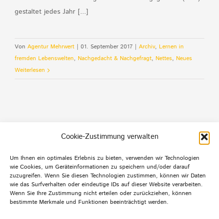
gestaltet jedes Jahr [...]
Von
Agentur Mehrwert
|
01. September 2017
|
Archiv
,
Lernen in
fremden Lebenswelten
,
Nachgedacht & Nachgefragt
,
Nettes
,
Neues
Weiterlesen
Cookie-Zustimmung verwalten
Um Ihnen ein optimales Erlebnis zu bieten, verwenden wir Technologien
wie Cookies, um Geräteinformationen zu speichern und/oder darauf
Default Footer Text
zuzugreifen. Wenn Sie diesen Technologien zustimmen, können wir Daten
wie das Surfverhalten oder eindeutige IDs auf dieser Website verarbeiten.
Wenn Sie Ihre Zustimmung nicht erteilen oder zurückziehen, können
bestimmte Merkmale und Funktionen beeinträchtigt werden.
© Copyright 2012 -
2026 | Agentur mehrwert | Alle