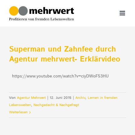
Zum
Inhalt
springen
Superman und Zahnfee durch
Agentur mehrwert- Erklärvideo
https://www.youtube.com/watch?v=ciyDWoF53HU
Von
Agentur Mehrwert
|
12. Juni 2015
|
Archiv
,
Lernen in fremden
Lebenswelten
,
Nachgedacht & Nachgefragt
Weiterlesen