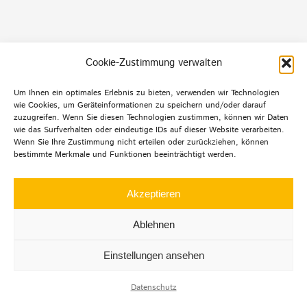
Cookie-Zustimmung verwalten
Default Footer Text
Um Ihnen ein optimales Erlebnis zu bieten, verwenden wir Technologien
wie Cookies, um Geräteinformationen zu speichern und/oder darauf
zuzugreifen. Wenn Sie diesen Technologien zustimmen, können wir Daten
wie das Surfverhalten oder eindeutige IDs auf dieser Website verarbeiten.
Wenn Sie Ihre Zustimmung nicht erteilen oder zurückziehen, können
© Copyright 2012 -
2026 | Agentur mehrwert | Alle
bestimmte Merkmale und Funktionen beeinträchtigt werden.
Rechte
vorbehalten |
Datenschutz
|
Impressum
|
Akzeptieren
Ablehnen
Einstellungen ansehen
LinkedIn
Instagram
Facebook
Datenschutz