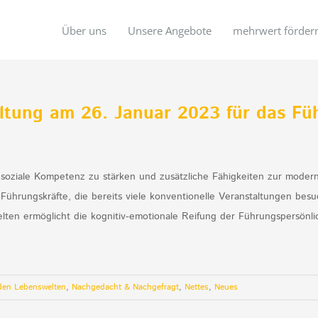
Über uns
Unsere Angebote
mehrwert förder
taltung am 26. Januar 2023 für das F
 soziale Kompetenz zu stärken und zusätzliche Fähigkeiten zur mode
 Führungskräfte, die bereits viele konventionelle Veranstaltungen be
lten ermöglicht die kognitiv-emotionale Reifung der Führungspersönli
den Lebenswelten
,
Nachgedacht & Nachgefragt
,
Nettes
,
Neues