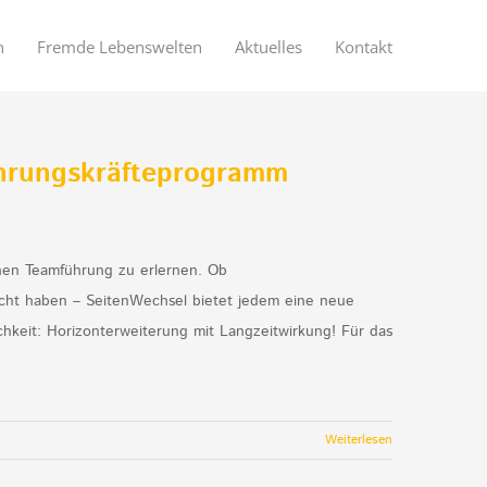
n
Fremde Lebenswelten
Aktuelles
Kontakt
ührungskräfteprogramm
rnen Teamführung zu erlernen. Ob
sucht haben – SeitenWechsel bietet jedem eine neue
chkeit: Horizonterweiterung mit Langzeitwirkung! Für das
Weiterlesen