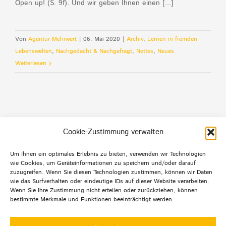
Open up! (S. 9f). Und wir geben Ihnen einen [...]
Von
Agentur Mehrwert
|
06. Mai 2020
|
Archiv
,
Lernen in fremden
Lebenswelten
,
Nachgedacht & Nachgefragt
,
Nettes
,
Neues
Weiterlesen
Cookie-Zustimmung verwalten
Um Ihnen ein optimales Erlebnis zu bieten, verwenden wir Technologien
wie Cookies, um Geräteinformationen zu speichern und/oder darauf
Default Footer Text
zuzugreifen. Wenn Sie diesen Technologien zustimmen, können wir Daten
wie das Surfverhalten oder eindeutige IDs auf dieser Website verarbeiten.
Wenn Sie Ihre Zustimmung nicht erteilen oder zurückziehen, können
bestimmte Merkmale und Funktionen beeinträchtigt werden.
© Copyright 2012 -
2026 | Agentur mehrwert | Alle