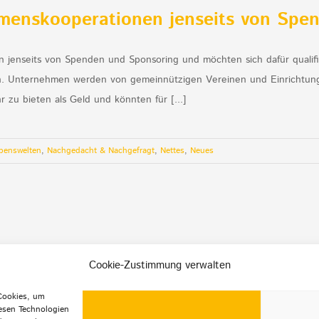
menskooperationen jenseits von Spe
 jenseits von Spenden und Sponsoring und möchten sich dafür qualifi
en. Unternehmen werden von gemeinnützigen Vereinen und Einrichtunge
zu bieten als Geld und könnten für [...]
benswelten
,
Nachgedacht & Nachgefragt
,
Nettes
,
Neues
Cookie-Zustimmung verwalten
 Cookies, um
esen Technologien