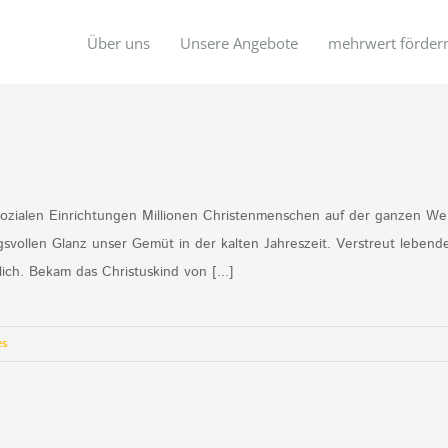
Über uns
Unsere Angebote
mehrwert förder
sozialen Einrichtungen Millionen Christenmenschen auf der ganzen W
vollen Glanz unser Gemüt in der kalten Jahreszeit. Verstreut lebende
ich. Bekam das Christuskind von [...]
es