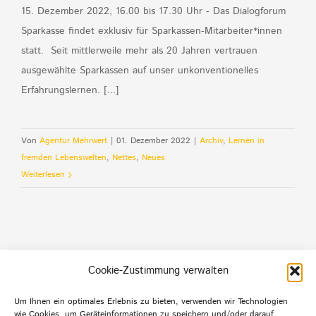
15. Dezember 2022, 16.00 bis 17.30 Uhr - Das Dialogforum
Sparkasse findet exklusiv für Sparkassen-Mitarbeiter*innen
statt. Seit mittlerweile mehr als 20 Jahren vertrauen
ausgewählte Sparkassen auf unser unkonventionelles
Erfahrungslernen. [...]
Von
Agentur Mehrwert
|
01. Dezember 2022
|
Archiv
,
Lernen in
fremden Lebenswelten
,
Nettes
,
Neues
Weiterlesen
Cookie-Zustimmung verwalten
Um Ihnen ein optimales Erlebnis zu bieten, verwenden wir Technologien
wie Cookies, um Geräteinformationen zu speichern und/oder darauf
Default Footer Text