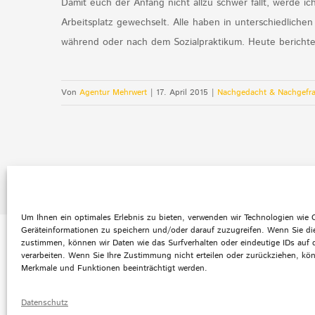
Damit euch der Anfang nicht allzu schwer fällt, werde 
Arbeitsplatz gewechselt. Alle haben in unterschiedlic
während oder nach dem Sozialpraktikum. Heute berichte 
Von
Agentur Mehrwert
|
17. April 2015
|
Nachgedacht & Nachgefra
Um Ihnen ein optimales Erlebnis zu bieten, verwenden wir Technologien wie
Geräteinformationen zu speichern und/oder darauf zuzugreifen. Wenn Sie di
zustimmen, können wir Daten wie das Surfverhalten oder eindeutige IDs auf 
Default Footer Text
verarbeiten. Wenn Sie Ihre Zustimmung nicht erteilen oder zurückziehen, k
Merkmale und Funktionen beeinträchtigt werden.
© Copyright 2012 -
2026 | Agentur mehrwert | All
Datenschutz