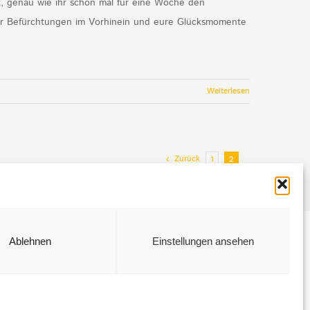
t, genau wie ihr schon mal für eine Woche den
oder Befürchtungen im Vorhinein und eure Glücksmomente
Weiterlesen
Zurück
1
2
Ablehnen
Einstellungen ansehen
LinkedIn
Instagram
Facebook