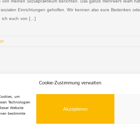
ich von meinen Sozialpraktikum berichten. Das ganze mehrwert-Team ha
hen sozialen Einrichtungen geholfen. Wir kennen also eure Bedenken 
ich euch von [...]
gt
Cookie-Zustimmung verwalten
 Cookies, um
esen Technologien
dieser Website
Akzeptieren
önnen bestimmte
e Rechte vorbehalten |
Datenschutz
|
Impressum
|